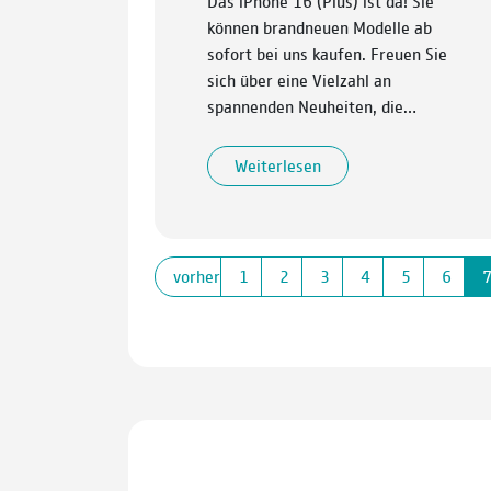
Das iPhone 16 (Plus) ist da! Sie
können brandneuen Modelle ab
sofort bei uns kaufen. Freuen Sie
sich über eine Vielzahl an
spannenden Neuheiten, die…
Weiterlesen
vorherige
1
2
3
4
5
6