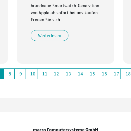
brandneue Smartwatch-Generation
von Apple ab sofort bei uns kaufen.
Freuen Sie sich…
Weiterlesen
7
8
9
10
11
12
13
14
15
16
17
18
macro Computersysteme GmbH