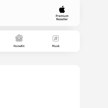
HomeKit
Musik