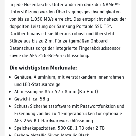
in jede Hosentasche. Unter anderem dank der NVMe™-
Unterstützung werden Übertragungs­geschwindigkeiten
von bis zu 1.050 MB/s erreicht. Das entspricht nahezu der
doppelten Leistung der Samsung Portable SSD T5*.
Darüber hinaus ist sie überaus robust und übersteht
Stürze aus bis zu 2 m. Für zeitgemäßen Onboard-
Datenschutz sorgt der integrierte Fingerabdrucksensor
sowie die AES 256-Bit-Verschlüsselung.
Die wichtigsten Merkmale:
Gehäuse: Aluminium, mit verstärkendem Innenrahmen
und LED-Statusanzeige
Abmessungen: 85 x 57 x 8 mm (B x H x T)
Gewicht: ca. 58 g
Schutz: Sicherheitssoftware mit Passwortfunktion und
Erkennung von bis zu 4 Fingerabdrücken für optionale
AES-256-Bit-Hardwareverschlüsselung
Speicherkapazitäten: 500 GB, 1 TB oder 2 TB
Farben: Metallic Silver, Metallic Black