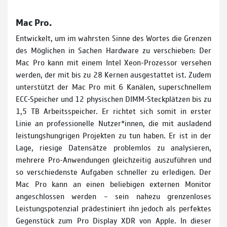
Mac Pro.
Entwickelt, um im wahrsten Sinne des Wortes die Grenzen
des Mög­lichen in Sachen Hardware zu verschieben: Der
Mac Pro kann mit einem Intel Xeon-­Prozessor versehen
werden, der mit bis zu 28 Ker­nen ausgestattet ist. Zudem
unterstützt der Mac Pro mit 6 Kanälen, superschnellem
ECC­-Speicher und 12 physischen DIMM­-Steckplätzen bis zu
1,5 TB Arbeitsspeicher. Er richtet sich somit in erster
Linie an professionelle Nutzer*innen, die mit ausladend
leistungshungri­gen Projekten zu tun haben. Er ist in der
Lage, riesige Datensätze problemlos zu analysieren,
mehrere Pro­-Anwendungen gleichzeitig auszuführen und
so verschiedenste Aufgaben schneller zu erledigen. Der
Mac Pro kann an einen beliebigen externen Monitor
angeschlos­sen werden – sein nahezu grenzenloses
Leistungspotenzial prädesti­niert ihn jedoch als perfektes
Gegenstück zum Pro Display XDR von Apple. In dieser