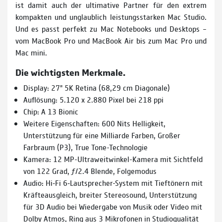
ist damit auch der ultimative Partner für den extrem
kompakten und unglaublich leistungs­starken Mac Studio.
Und es passt perfekt zu Mac Notebooks und Desktops –
vom MacBook Pro und MacBook Air bis zum Mac Pro und
Mac mini.
Die wichtigsten Merkmale.
Display: 27" 5K Retina (68,29 cm Diagonale)
Auflösung: 5.120 x 2.880 Pixel bei 218 ppi
Chip: A 13 Bionic
Weitere Eigenschaften: 600 Nits Helligkeit,
Unterstützung für eine Milliarde Farben, Großer
Farbraum (P3), True Tone-Technologie
Kamera: 12 MP-Ultraweitwinkel-Kamera mit Sichtfeld
von 122 Grad, ƒ/2.4 Blende, Folgemodus
Audio: Hi‑Fi 6‑Laut­sprecher-System mit Tieftönern mit
Kräfteausgleich, breiter Stereosound, Unterstützung
für 3D Audio bei Wiedergabe von Musik oder Video mit
Dolby Atmos, Ring aus 3 Mikrofonen in Studioqualität