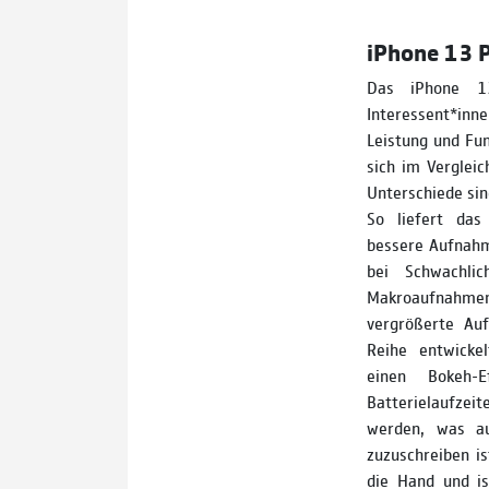
iPhone 13 P
Das iPhone 1
Interessent*inn
Leistung und Fu
sich im Verglei
Unterschiede sind
So liefert das
bessere Aufnahm
bei Schwachli
Makroaufnahmen
vergrößerte Au
Reihe entwicke
einen Bokeh-
Batterielaufze
werden, was a
zuzuschreiben is
die Hand und is