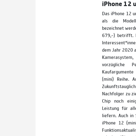
iPhone 12 u
Das iPhone 12 u
als die Model
bezeichnet werde
679,–) betrifft.
Interessent*inn
dem Jahr 2020 au
Kamerasystem,
vorzügliche 
Kaufargumente 
(mini) Reihe. 
Zukunftstauglic
Nachfolger zu zi
Chip noch eini
Leistung für al
liefern. Auch i
iPhone 12 (min
Funktionsaktual