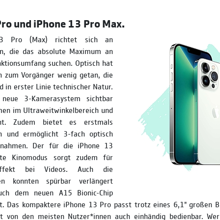
ro und iPhone 13 Pro Max.
3 Pro (Max) richtet sich an
en, die das absolute Maximum an
nktionsumfang suchen. Optisch hat
ch zum Vorgänger wenig getan, die
 in erster Linie technischer Natur.
 neue 3-Kamerasystem sichtbar
en im Ultraweitwinkelbereich und
cht. Zudem bietet es erstmals
 und ermöglicht 3-fach optisch
fnahmen. Der für die iPhone 13
lte Kinomodus sorgt zudem für
Effekt bei Videos. Auch die
iten konnten spürbar verlängert
uch dem neuen A15 Bionic-Chip
t. Das kompaktere iPhone 13 Pro passt trotz eines 6,1" großen Bi
t von den meisten Nutzer*innen auch einhändig bedienbar. Wer