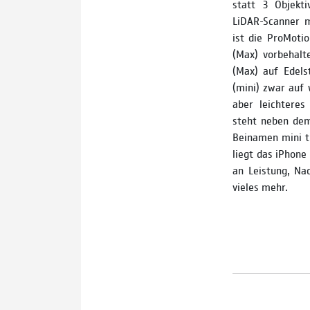
statt 3 Objekt
LiDAR-Scanner m
ist die ProMoti
(Max) vorbehalt
(Max) auf Edels
(mini) zwar auf 
aber leichtere
steht neben dem
Beinamen mini tr
liegt das iPhone
an Leistung, Na
vieles mehr.