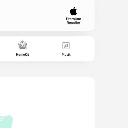
HomeKit
Musik