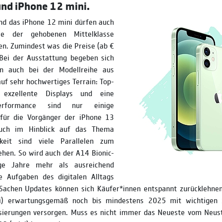
nd iPhone 12 mini.
nd das iPhone 12 mini dürfen auch
le der gehobenen Mittelklasse
n. Zumindest was die Preise (ab €
 Bei der Ausstattung begeben sich
en auch bei der Modellreihe aus
f sehr hochwertiges Terrain: Top-
 exzellente Displays und eine
Performance sind nur einige
für die Vorgänger der iPhone 13
Auch im Hinblick auf das Thema
hkeit sind viele Parallelen zum
ehen. So wird auch der A14 Bionic-
ge Jahre mehr als ausreichend
le Aufgaben des digitalen Alltags
n Sachen Updates können sich Käufer*innen entspannt zurücklehnen
i) erwartungsgemäß noch bis mindestens 2025 mit wichtigen S
isierungen versorgen. Muss es nicht immer das Neueste vom Neust