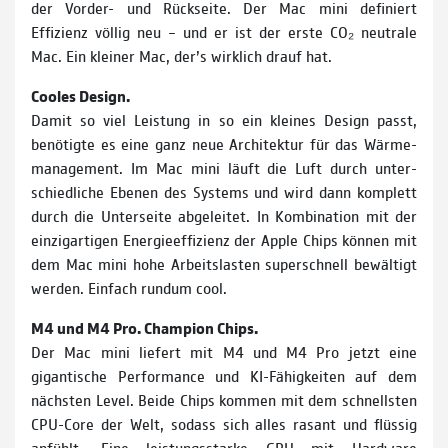
der Vorder- und Rück­seite. Der Mac mini definiert
Effizienz völlig neu – und er ist der erste CO₂ neutrale
Mac. Ein kleiner Mac, der’s wirklich drauf hat.
Cooles Design.
Damit so viel Leistung in so ein kleines Design passt,
benötigte es eine ganz neue Archi­tektur für das Wärme­
management­. Im Mac mini läuft die Luft durch unter­
schied­liche Ebenen des Systems und wird dann komplett
durch die Unterseite abgeleitet. In Kombi­nation mit der
einzig­artigen Energie­effizienz der Apple Chips können mit
dem Mac mini hohe Arbeits­lasten super­schnell bewältigt
werden. Einfach rundum cool.
M4 und M4 Pro. Champion Chips.
Der Mac mini liefert mit M4 und M4 Pro jetzt eine
gigantische Performance und KI-Fähigkeiten auf dem
nächsten Level. Beide Chips kommen mit dem schnellsten
CPU-Core der Welt, sodass sich alles rasant und flüssig
anfühlt. Eine leistungsstarke GPU mit Hardware