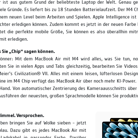
 ist aus gutem Grund der beliebteste Laptop der Welt. Genau 
ele Gründe. Es liefert bis zu 18 Stun­den Batterie­laufzeit. Der M4 C
nem neuen Level beim Arbeiten und Spielen. Apple Intelligence ist 
eichter erle­digen können. Zudem kommt es jetzt in der neuen Farb
tet die perfekte mobile Größe, Sie können es also überall­hin mi
mit erledigen.
s Sie „Chip“ sagen können.
-Könner: Mit dem MacBook Air mit M4 wird alles, was Sie tun, no
ten Sie in vielen Apps und Tabs gleich­zeitig, bear­beiten Sie Video
ier’s Civilization® VII. Alles mit einem leisen, lüfter­losen Design
ine im M4 Chip verfügt das MacBook Air über noch mehr KI-Power. S
 Hand. Von auto­ma­tischer Zentrierung des Kamera­aus­schnitts über
Ausführen der neu­esten, großen Sprach­modelle können Sie produktiv
Himmel. Versprochen.
rben bringen Sie auf Wolke sieben – jetzt
lau. Dazu gibt es jedes MacBook Air mit
Ladekabel in passender Farbe. Darüber