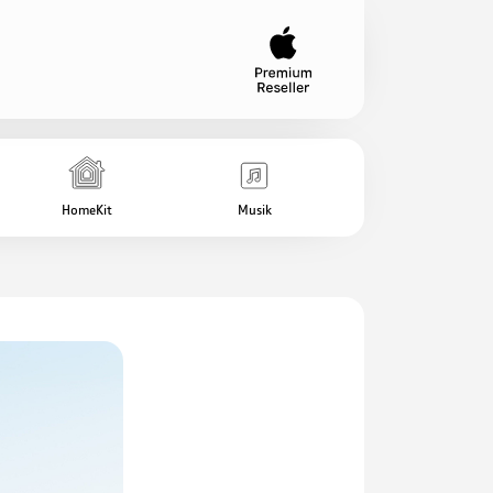
HomeKit
Musik