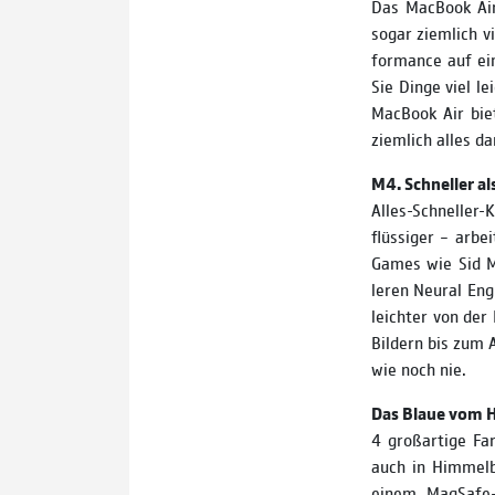
Das MacBook Air
sogar ziemlich vi
for­mance auf ei
Sie Dinge viel l
MacBook Air bie
ziemlich alles da
M4. Schneller al
Alles-Schneller
flüssiger – arbei
Games wie Sid Me
leren Neural Eng
leichter von der
Bildern bis zum 
wie noch nie.
Das Blaue vom 
4 groß­artige Fa
auch in Himmelb
einem MagSafe-