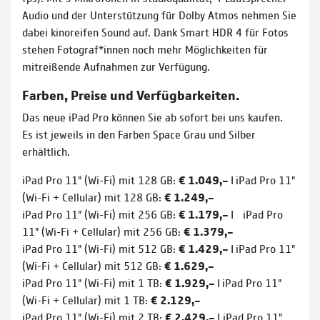
Audio und der Unter­­stützung für Dolby Atmos nehmen Sie
dabei kinoreifen Sound auf. Dank Smart HDR 4 für Fotos
stehen Fotograf*innen noch mehr Möglichkeiten für
mitreißende Aufnahmen zur Verfügung.
Farben, Preise und Verfügbarkeiten.
Das neue iPad Pro können Sie ab sofort bei uns kaufen.
Es ist jeweils in den Farben Space Grau und Silber
erhältlich.
iPad Pro 11" (Wi-Fi) mit 128 GB:
€ 1.049,–
I
iPad Pro 11"
(Wi-Fi + Cellular) mit 128 GB:
€ 1.249,–
iPad Pro 11" (Wi-Fi) mit 256 GB:
€ 1.179,–
I
iPad Pro
11" (Wi-Fi + Cellular) mit 256 GB:
€ 1.379,–
iPad Pro 11" (Wi-Fi) mit 512 GB:
€ 1.429,–
I
iPad Pro 11"
(Wi-Fi + Cellular) mit 512 GB:
€ 1.629,–
iPad Pro 11" (Wi-Fi) mit 1 TB:
€ 1.929,–
I
iPad Pro 11"
(Wi-Fi + Cellular) mit 1 TB:
€ 2.129,–
iPad Pro 11" (Wi-Fi) mit 2 TB:
€ 2.429,–
I iPad Pro 11"