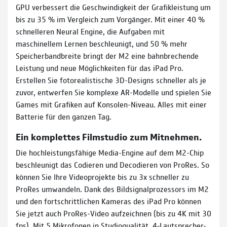
GPU verbessert die Geschwindigkeit der Grafik­leistung um
bis zu 35 % im Vergleich zum Vorgänger. Mit einer 40 %
schnelleren Neural Engine, die Aufgaben mit
maschinellem Lernen beschleunigt, und 50 % mehr
Speicher­band­breite bringt der M2 eine bahnbrechende
Leistung und neue Möglichkeiten für das iPad Pro.
Erstellen Sie foto­­realistische 3D-Designs schneller als je
zuvor, entwerfen Sie komplexe AR-Modelle und spielen Sie
Games mit Grafiken auf Konsolen­-Niveau. Alles mit einer
Batterie für den ganzen Tag.
Ein komplettes Filmstudio zum Mitnehmen.
Die hoch­leistungs­fähige Media-Engine auf dem M2-Chip
beschleunigt das Codieren und Decodieren von ProRes. So
können Sie Ihre Videoprojekte bis zu 3x schneller zu
ProRes umwandeln. Dank des Bildsignal­prozessors im M2
und den fortschritt­lichen Kameras des iPad Pro können
Sie jetzt auch ProRes-Video aufzeichnen (bis zu 4K mit 30
fps). Mit 5 Mikrofonen in Studio­qualität, 4‑Lautsprecher-