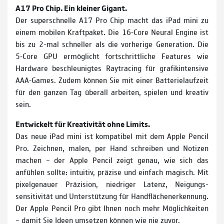
A17 Pro Chip. Ein kleiner Gigant.
Der super­schnelle A17 Pro Chip macht das iPad mini zu
einem mobilen Kraftpaket. Die 16‑Core Neural Engine ist
bis zu 2-mal schneller als die vorherige Gene­ration. Die
5‑Core GPU ermög­licht fort­schritt­liche Features wie
Hard­ware be­schleunigtes Raytracing für grafik­intensive
AAA‑Games. Zudem können Sie mit einer Batterie­laufzeit
für den ganzen Tag überall arbeiten, spielen und kreativ
sein.
Entwickelt für Kreativität ohne Limits.
Das neue iPad mini ist kompatibel mit dem Apple Pencil
Pro. Zeichnen, malen, per Hand schreiben und Notizen
machen – der Apple Pencil zeigt genau, wie sich das
anfühlen sollte: intuitiv, präzise und ein­fach magisch. Mit
pixel­genauer Präzision, niedriger Latenz, Neigungs­
sensitivität und Unter­stützung für Hand­flächen­erkennung.
Der Apple Pencil Pro gibt Ihnen noch mehr Möglich­keiten
– damit Sie Ideen umsetzen können wie nie zuvor.