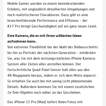
Mobile Games werden zu einem beein­druckenden
Erlebnis, mit unglaublich detaillierten Umge­bungen und
noch realistischeren Charakteren. Dazu gibt es eine
branchen­führende Performance und Effizienz – der
A17 Pro bringt Geschwindig­keit auf ein ganz neues Level.
Eine Kamera, die es mit Ihren wildesten Ideen
aufnehmen kann.
Von extremer Flexibilität bei der Wahl des Bildausschnitts
bis hin zu Porträts der nächsten Generation – entdecken
Sie, was Sie mit dem leistungs­stärksten iPhone Kamera-
System aller Zeiten alles anstellen können. Der
fortschrittliche Quad-Pixel-Sensor holt alles aus den
48 Megapixeln heraus, indem er sich dem Motiv anpasst.
So erhalten Sie auch bei mit wenig Licht phänomenale
Details. Außerdem kommen Sie mit einem zusätz­lichen
2x-Tele-Objektiv noch näher an das Geschehen.
Das iPhone 15 Pro (Max) liefert Ihnen Fotos mit