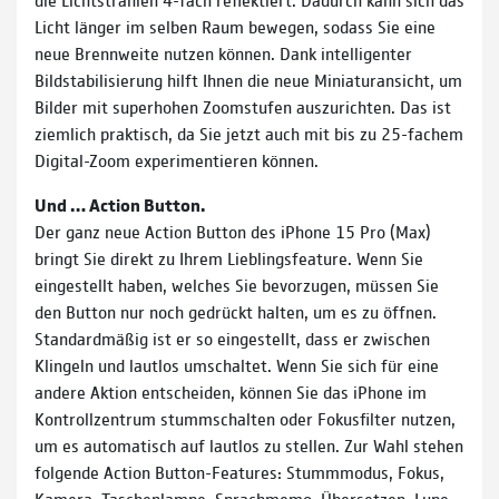
Licht länger im selben Raum bewegen, sodass Sie eine
neue Brennweite nutzen können. Dank intelligenter
Bildstabi­lisierung hilft Ihnen die neue Miniatur­ansicht, um
Bilder mit superhohen Zoomstufen auszurichten. Das ist
ziemlich praktisch, da Sie jetzt auch mit bis zu 25-fachem
Digital-Zoom experimen­tieren können.
Und … Action Button.
Der ganz neue Action Button des iPhone 15 Pro (Max)
bringt Sie direkt zu Ihrem Lieblingsfeature. Wenn Sie
eingestellt haben, welches Sie bevorzugen, müssen Sie
den Button nur noch gedrückt halten, um es zu öffnen.
Standardmäßig ist er so eingestellt, dass er zwischen
Klingeln und lautlos umschaltet. Wenn Sie sich für eine
andere Aktion entschei­den, können Sie das iPhone im
Kontrollzentrum stumm­schalten oder Fokusfilter nutzen,
um es automatisch auf lautlos zu stellen. Zur Wahl stehen
folgende Action Button-Features: Stummmodus, Fokus,
Kamera, Taschenlampe, Sprachmemo, Übersetzen, Lupe,