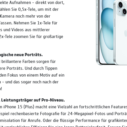
ekte Aufnahmen – direkt von dort,
ählen Sie 0,5x-Tele, um mit der
-Kamera noch mehr von der
assen. Nehmen Sie 1x-Tele für
os und Videos aus mittlerer
2x-Tele zoomen Sie für großartige
gische neue Porträts.
 brillantere Farben sorgen für
re Porträts. Und durch Tippen
 den Fokus von einem Motiv auf ein
 – und das sogar noch nach der
!
. Leistungsträger auf Pro-Niveau.
m iPhone 15 (Plus) macht eine Vielzahl an fortschrittlichen Feature
spiel rechen­­basierte Fotografie für 24-Megapixel-Fotos und Portr
­isolation für Anrufe. Oder die flüssige Perfor­mance für grafik­int
it unglaublicher Effizienz für eine lange Batterie­laufzeit: Freuen Sie