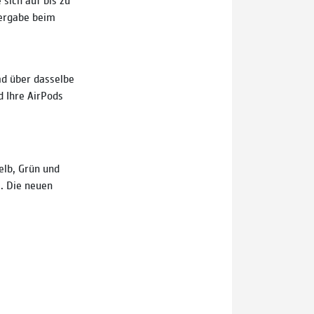
dergabe beim
ad über dasselbe
d Ihre AirPods
elb, Grün und
. Die neuen