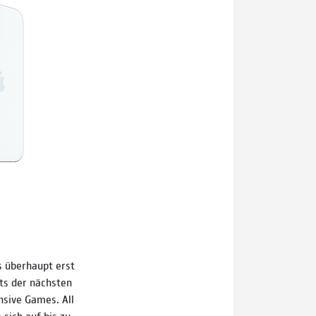
s überhaupt erst
äts der nächsten
ensive Games. All
 sich auf bis zu