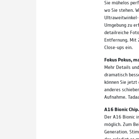
Sie mühelos perf
wo Sie stehen. W
Ultraweitwinkel
Umgebung zu erf
detail­reiche Fot
Entfernung. Mit 
Close-ups ein.
Fokus Pokus, ma
Mehr Details und
dramatisch besse
können Sie jetzt
anderes schieben
Aufnahme. Tadaa
A16 Bionic Chip
Der A16 Bionic i
möglich. Zum Bei
Generation. Stimm
das erledigt er m