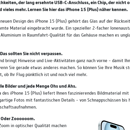
hkeiten, der lang ersehnte USB-C-Anschluss, ein Chip, der nicht 
 vieles mehr. Lernen Sie hier das iPhone 15 (Plus) näher kennen.
 neuen Design des iPhone 15 (Plus) gehört das Glas auf der Rückseit
amte Material eingebracht wurde. Ein spezieller 2-facher Ionen­aust
 Aluminium­ in Raumfahrt-Qualität für das Gehäuse machen es ungla
Das sollten Sie nicht verpassen.
nd bringt Hinweise und Live-Aktivitäten ganz nach vorne – damit Ih
wenn Sie gerade etwas anderes machen. So können Sie Ihre Musik s
t, ob Ihr Flug pünktlich ist und noch viel mehr.
volle Bilder und jede Menge Ohs und Ahs.
des iPhone 15 (Plus) liefert Ihnen faszinierendes Bildmaterial mit
g­artige Fotos mit fantas­tischen Details – von Schnapp­schüssen bis 
­schafts­aufnahmen.
 Oder Zoooooom.
Zoom in optischer Qualität machen