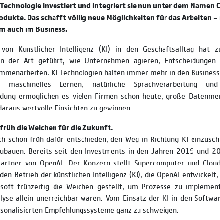
e Technologie investiert und integriert sie nun unter dem Namen 
odukte. Das schafft völlig neue Möglichkeiten für das Arbeiten – 
em auch im Business.
 von Künstlicher Intelligenz (KI) in den Geschäftsalltag hat 
in der Art geführt, wie Unternehmen agieren, Entscheidungen 
mmenarbeiten. KI-Technologien halten immer mehr in den Businessa
 maschinelles Lernen, natürliche Sprachverarbeitung und 
ndung ermöglichen es vielen Firmen schon heute, große Datenmen
daraus wertvolle Einsichten zu gewinnen.
 früh die Weichen für die Zukunft.
ch schon früh dafür entschieden, den Weg in Richtung KI einzusch
ubauen. Bereits seit den Investments in den Jahren 2019 und 20
Partner von OpenAI. Der Konzern stellt Supercomputer und Cloud
en Betrieb der künstlichen Intelligenz (KI), die OpenAI entwickelt, 
soft frühzeitig die Weichen gestellt, um Prozesse zu implement
lyse allein unerreichbar waren. Vom Einsatz der KI in den Softwa
rsonalisierten Empfehlungssysteme ganz zu schweigen.