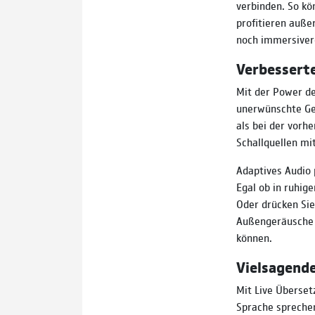
verbinden. So kö
profitieren auße
noch immersivere
Verbessert
Mit der Power de
unerwünschte Ge
als bei der vorh
Schallquellen mi
Adaptives Audio 
Egal ob in ruhig
Oder drücken Si
Außengeräusche d
können.
Vielsagende
Mit Live Überset
Sprache sprechen