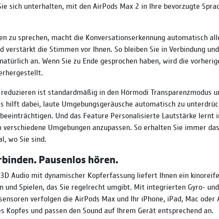
Sie sich unterhalten, mit den AirPods Max 2 in Ihre bevorzugte Spr
n zu sprechen, macht die Konversationserkennung automatisch alles
d verstärkt die Stimmen vor Ihnen. So bleiben Sie in Verbindung un
 natürlich an. Wenn Sie zu Ende gesprochen haben, wird die vorherig
erhergestellt.
 reduzieren ist standardmäßig in den Hörmodi Transparenzmodus u
 Es hilft dabei, laute Umgebungsgeräusche automatisch zu unterdrüc
 beeinträchtigen. Und das Feature Personalisierte Lautstärke lernt i
an verschiedene Umgebungen anzupassen. So erhalten Sie immer das
l, wo Sie sind.
binden. Pausenlos hören.
 3D Audio mit dynamischer Kopferfassung liefert Ihnen ein kinoreif
n und Spielen, das Sie regelrecht umgibt. Mit integrierten Gyro- und
ensoren verfolgen die AirPods Max und Ihr iPhone, iPad, Mac oder 
s Kopfes und passen den Sound auf Ihrem Gerät entsprechend an.