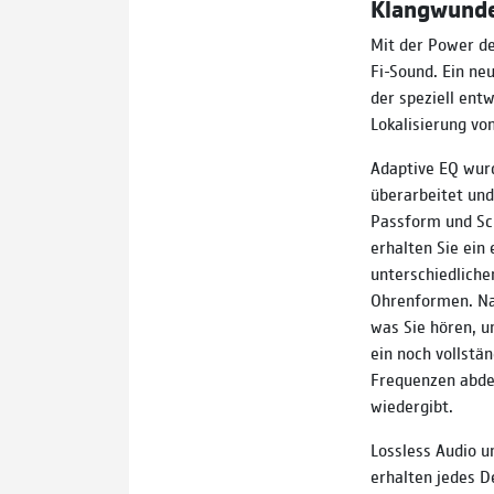
Klangwunde
Mit der Power de
Fi-Sound. Ein ne
der speziell entw
Lokalisierung vo
Adaptive EQ wurd
überarbeitet und
Passform und Sch
erhalten Sie ein 
unterschiedlich
Ohrenformen. Na
was Sie hören, u
ein noch vollstä
Frequenzen abdec
wiedergibt.
Lossless Audio u
erhalten jedes D