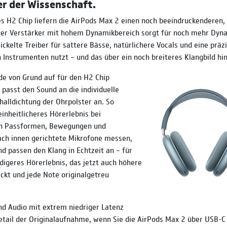
r der Wissenschaft.
s H2 Chip liefern die AirPods Max 2 einen noch beeindruckenderen, 
uer Verstärker mit hohem Dynamikbereich sorgt für noch mehr Dyna
ickelte Treiber für sattere Bässe, natürlichere Vocals und eine präz
n Instrumenten nutzt – und das über ein noch breiteres Klangbild hi
e von Grund auf für den H2 Chip
 passt den Sound an die individuelle
alldichtung der Ohrpolster an. So
einheitlicheres Hörerlebnis bei
en Passformen, Bewegungen und
ch innen gerichtete Mikrofone messen,
nd passen den Klang in Echtzeit an – für
ndigeres Hörerlebnis, das jetzt auch höhere
kt und jede Note originalgetreu
nd Audio mit extrem niedriger Latenz
etail der Originalaufnahme, wenn Sie die AirPods Max 2 über USB-C