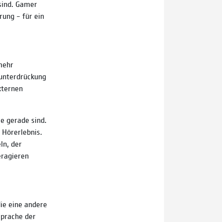
 sind. Gamer
ung – für ein
mehr
hunterdrückung
xternen
e gerade sind.
 Hörerlebnis.
ln, der
eragieren
die eine andere
Sprache der