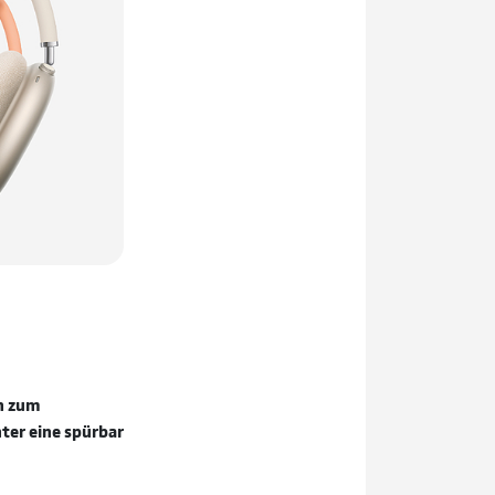
ch zum
ter eine spürbar