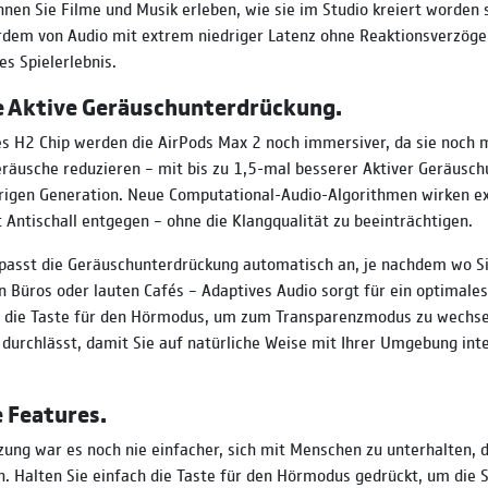
nnen Sie Filme und Musik erleben, wie sie im Studio kreiert worden
rdem von Audio mit extrem niedriger Latenz ohne Reaktionsverzöger
s Spielerlebnis.
e Aktive Geräuschunterdrückung.
s H2 Chip werden die AirPods Max 2 noch immersiver, da sie noch 
räusche reduzieren – mit bis zu 1,5-mal besserer Aktiver Geräusc
erigen Generation. Neue Computational-Audio-Algorithmen wirken e
t Antischall entgegen – ohne die Klangqualität zu beeinträchtigen.
passt die Geräuschunterdrückung automatisch an, je nachdem wo Si
en Büros oder lauten Cafés – Adaptives Audio sorgt für ein optimales
e die Taste für den Hörmodus, um zum Transparenzmodus zu wechse
urchlässt, damit Sie auf natürliche Weise mit Ihrer Umgebung int
 Features.
zung war es noch nie einfacher, sich mit Menschen zu unterhalten, 
. Halten Sie einfach die Taste für den Hörmodus gedrückt, um die 