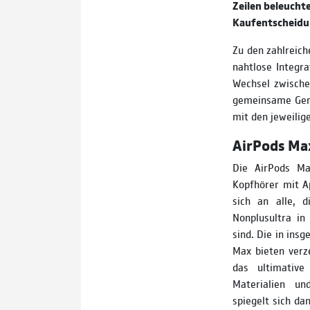
Zeilen beleuchte
Kaufentscheidu
Zu den zahlreich
nahtlose Integra
Wechsel zwische
gemeinsame Geni
mit den jeweilig
AirPods Ma
Die AirPods Max
Kopfhörer mit Ap
sich an alle, 
Nonplusultra in
sind. Die in ins
Max bieten verze
das ultimative
Materialien un
spiegelt sich da