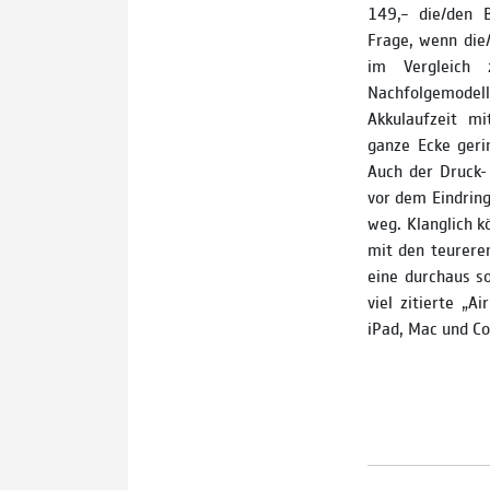
149,– die/den B
Frage, wenn die/
im Vergleich 
Nachfolgemodel
Akkulaufzeit m
ganze Ecke geri
Auch der Druck-
vor dem Eindring
weg. Klanglich k
mit den teureren
eine durchaus so
viel zitierte „A
iPad, Mac und Co