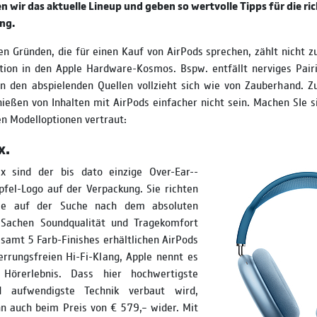
n wir das aktuelle Lineup und geben so wertvolle Tipps für die ri
ng.
en Gründen, die für einen Kauf von AirPods sprechen, zählt nicht zu
tion in den Apple Hardware­-Kosmos. Bspw. entfällt nerviges Pai
n den abspielenden Quellen vollzieht sich wie von Zauberhand. Z
eßen von Inhalten mit AirPods einfacher nicht sein. Machen SIe s
en Modelloptionen vertraut:
x.
 sind der bis dato einzige Over­-Ear-­
fel-Logo auf der Verpackung. Sie richten
die auf der Suche nach dem absoluten
 Sachen Soundqualität und Tragekomfort
gesamt 5 Farb-Finishes erhältlichen AirPods
rrungsfreien Hi-Fi-Klang, Apple nennt es
 Hörerlebnis. Dass hier hoch­wertigste
d aufwendigste Technik verbaut wird,
nn auch beim Preis von € 579,– wider. Mit