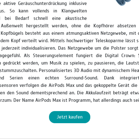
e aktive Geräuschunterdrückung inklusive
us. So kann vollends in Klangwelten
 bei Bedarf schnell eine akustische
 Außenwelt hergestellt werden, ohne die Kopfhörer absetzen
Kopfbügels besteht aus einem atmungsaktiven Netzgewebe, mit 
dem Kopf verteilt wird. Mittels hoch­wertiger Teleskoparme lässt 
jederzeit individualisieren. Das Netzgewebe um die Polster sorgt
ragegefühl. Als Steuerungselement fungiert die Digital Crown:
h gedrückt werden, um Musik zu spielen, zu pausieren, die Lauts
 stummzuschalten. Personalisiertes 3D Audio mit dynamischem Head
d Serien einen echten Surround-­Sound. Dank integrier
sensoren verfolgen die AirPods Max und das gekoppelte Gerät di
en den Sound dementsprechend an. Die Akkulaufzeit beträgt et
rzum: Der Name AirPods Max ist Programm, hat allerdings auch sei
Jetzt kaufen