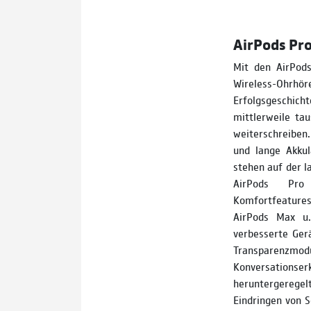
AirPods Pro 
Mit den AirPods
Wireless­-Ohrhö
Erfolgsgeschi
mittlerweile ta
weiterschreiben.
und lange Akkul
stehen auf der l
AirPods Pro
Komfortfeature
AirPods Max u.
verbesserte Ger
Transparenz
Konversationse
heruntergeregelt
Eindringen von 