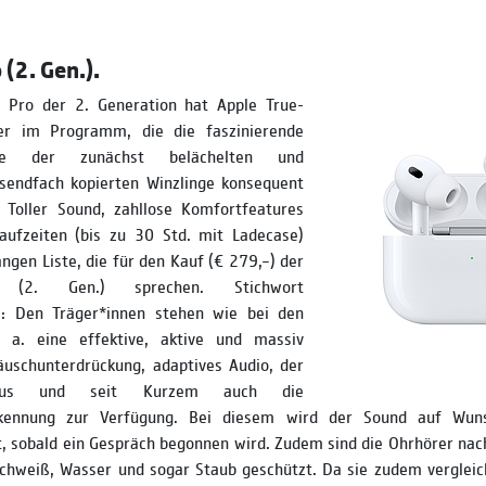
(2. Gen.).
 Pro der 2. Generation hat Apple True­-
rer im Programm, die die faszinierende
chte der zunächst belächelten und
usendfach kopierten Winzlinge konsequent
 Toller Sound, zahllose Komfort­features
aufzeiten (bis zu 30 Std. mit Ladecase)
angen Liste, die für den Kauf (€ 279,–) der
 (2. Gen.) sprechen. Stichwort
s: Den Träger*innen stehen wie bei den
 a. eine effektive, aktive und massiv
äuschunterdrückung, adaptives Audio, der
modus und seit Kurzem auch die
rkennung zur Verfügung. Bei diesem wird der Sound auf Wun
, sobald ein Gespräch begonnen wird. Zudem sind die Ohrhörer nac
Schweiß, Wasser und sogar Staub geschützt. Da sie zudem vergleic