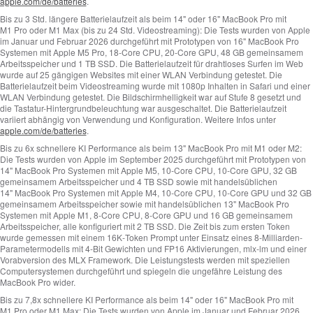
apple.com/de/batteries
.
Bis zu 3 Std. längere Batterielaufzeit als beim 14" oder 16" MacBook Pro mit
M1 Pro oder M1 Max (bis zu 24 Std. Video­streaming):
Die Tests wurden von Apple
im Januar und Februar 2026 durchgeführt mit Prototypen von 16" MacBook Pro
Systemen mit Apple M5 Pro, 18‑Core CPU, 20‑Core GPU, 48 GB gemeinsamem
Arbeitsspeicher und 1 TB SSD. Die Batterielaufzeit für drahtloses Surfen im Web
wurde auf 25 gängigen Websites mit einer WLAN Verbindung getestet. Die
Batterielaufzeit beim Videostreaming wurde mit 1080p Inhalten in Safari und einer
WLAN Verbindung getestet. Die Bildschirmhelligkeit war auf Stufe 8 gesetzt und
die Tastatur-Hintergrund­beleuchtung war ausgeschaltet. Die Batterielaufzeit
variiert abhängig von Verwendung und Konfiguration. Weitere Infos unter
apple.com/de/batteries
.
Bis zu 6x schnellere KI Performance als beim 13" MacBook Pro mit M1 oder M2:
Die Tests wurden von Apple im September 2025 durchgeführt mit Prototypen von
14" MacBook Pro Systemen mit Apple M5, 10‑Core CPU, 10‑Core GPU, 32 GB
gemeinsamem Arbeitsspeicher und 4 TB SSD sowie mit handelsüblichen
14" MacBook Pro Systemen mit Apple M4, 10‑Core CPU, 10‑Core GPU und 32 GB
gemeinsamem Arbeitsspeicher sowie mit handelsüblichen 13" MacBook Pro
Systemen mit Apple M1, 8‑Core CPU, 8‑Core GPU und 16 GB gemeinsamem
Arbeitsspeicher, alle konfiguriert mit 2 TB SSD. Die Zeit bis zum ersten Token
wurde gemessen mit einem 16K‑Token Prompt unter Einsatz eines 8‑Milliarden-
Parametermodells mit 4‑Bit Gewichten und FP16 Aktivierungen, mlx-lm und einer
Vorabversion des MLX Framework. Die Leistungstests werden mit speziellen
Computersystemen durchgeführt und spiegeln die ungefähre Leistung des
MacBook Pro wider.
Bis zu 7,8x schnellere KI Performance als beim 14" oder 16" MacBook Pro mit
M1 Pro oder M1 Max:
Die Tests wurden von Apple im Januar und Februar 2026