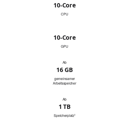
10‑Core
CPU
GPU
10‑Core
GPU
Ab
Arbeitsspeicher
16 GB
gemeinsamer
Arbeitsspeicher
Ab
Festplatten­
1 TB
kapazität
Speicherplatz
Siehe
◊
rechtliche
Hinweise.