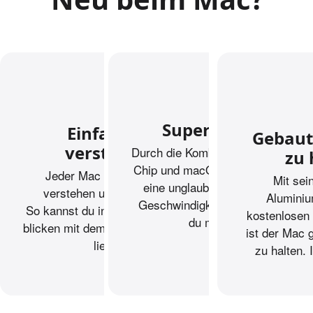
Superschnell.
Einfach
zu
Gebaut
verstehen.
Durch die Kombination von Apple
zu 
Chip und macOS liefert der Mac
Jeder Mac ist einfach zu
Mit sei
eine unglaubliche Power und
verstehen und zu nutzen.
Alumini
Geschwin­digkeit für alles, was
So kannst du in wenigen Augen­
kostenlosen
du machst.
blicken mit dem loslegen, was du
ist der Mac 
liebst.
zu halten.