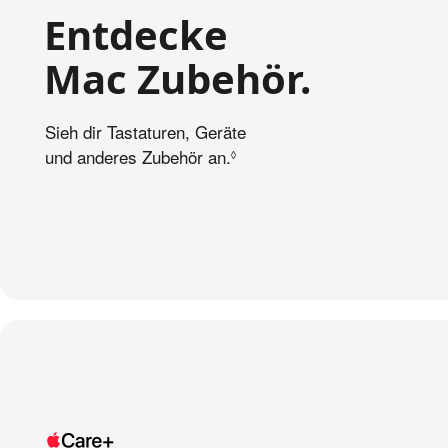
Entdecke
Mac Zubehör.
Sieh dir Tastaturen, Geräte
und anderes Zubehör an.
S
◊
i
e
h
e
r
e
c
h
t
l
i