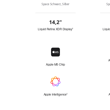
Space Schwarz, Silber
Sp
14,2
"
"
Übersicht
Z
o
Liquid Retina XDR Display
Liqui
◊
l
Siehe
l
rechtliche
"
Hinweise.
Chip
Chip-
Symbol
A
Apple M5 Chip
Apple
Intelligence
Apple Intelligence
Siehe
A
◊
rechtliche
Hinweise.
CPU