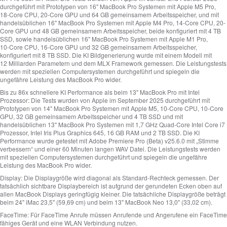
durchgeführt mit Prototypen von 16" MacBook Pro Systemen mit Apple M5 Pro,
18‑Core CPU, 20‑Core GPU und 64 GB gemeinsamem Arbeitsspeicher, und mit
handelsüblichen 16" MacBook Pro Systemen mit Apple M4 Pro, 14‑Core CPU, 20-
Core GPU und 48 GB gemeinsamem Arbeitsspeicher, beide konfiguriert mit 4 TB
SSD, sowie handelsüblichen 16" MacBook Pro Systemen mit Apple M1 Pro,
10‑Core CPU, 16-Core GPU und 32 GB gemeinsamem Arbeitsspeicher,
konfiguriert mit 8 TB SSD. Die KI Bildgenerierung wurde mit einem Modell mit
12 Milliarden Parametern und dem MLX Framework gemessen. Die Leistungstests
werden mit speziellen Computersystemen durchgeführt und spiegeln die
ungefähre Leistung des MacBook Pro wider.
Bis zu 86x schnellere KI Performance als beim 13" MacBook Pro mit Intel
Prozessor:
Die Tests wurden von Apple im September 2025 durchgeführt mit
Prototypen von 14" MacBook Pro Systemen mit Apple M5, 10‑Core CPU, 10‑Core
GPU, 32 GB gemeinsamem Arbeitsspeicher und 4 TB SSD und mit
handelsüblichen 13" MacBook Pro Systemen mit 1,7 GHz Quad-Core Intel Core i7
Prozessor, Intel Iris Plus Graphics 645, 16 GB RAM und 2 TB SSD. Die KI
Performance wurde getestet mit Adobe Premiere Pro (Beta) v25.6.0 mit „Stimme
verbessern“ und einer 60 Minuten langen WAV Datei. Die Leistungstests werden
mit speziellen Computersystemen durchgeführt und spiegeln die ungefähre
Leistung des MacBook Pro wider.
Display:
Die Displaygröße wird diagonal als Standard-Rechteck gemessen. Der
tatsächlich sichtbare Displaybereich ist aufgrund der gerundeten Ecken oben auf
allen MacBook Displays geringfügig kleiner. Die tatsächliche Displaygröße beträgt
beim 24" iMac 23,5" (59,69 cm) und beim 13" MacBook Neo 13,0" (33,02 cm).
FaceTime:
Für FaceTime Anrufe müssen Anrufende und Angerufene ein FaceTime
fähiges Gerät und eine WLAN Verbindung nutzen.