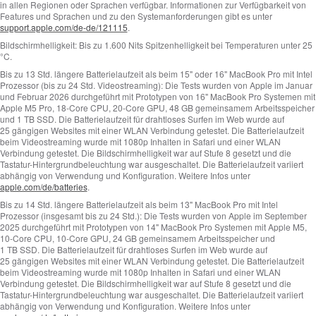
in allen Regionen oder Sprachen verfügbar. Informationen zur Verfügbarkeit von
Features und Sprachen und zu den Systemanforderungen gibt es unter
support.apple.com/de-de/121115
.
Bildschirmhelligkeit:
Bis zu 1.600 Nits Spitzenhelligkeit bei Temperaturen unter 25
°C.
Bis zu 13 Std. längere Batterielaufzeit als beim 15" oder 16" MacBook Pro mit Intel
Prozessor (bis zu 24 Std. Video­streaming):
Die Tests wurden von Apple im Januar
und Februar 2026 durchgeführt mit Prototypen von 16" MacBook Pro Systemen mit
Apple M5 Pro, 18‑Core CPU, 20‑Core GPU, 48 GB gemeinsamem Arbeitsspeicher
und 1 TB SSD. Die Batterielaufzeit für drahtloses Surfen im Web wurde auf
25 gängigen Websites mit einer WLAN Verbindung getestet. Die Batterielaufzeit
beim Videostreaming wurde mit 1080p Inhalten in Safari und einer WLAN
Verbindung getestet. Die Bildschirmhelligkeit war auf Stufe 8 gesetzt und die
Tastatur-Hintergrund­beleuchtung war ausgeschaltet. Die Batterielaufzeit variiert
abhängig von Verwendung und Konfiguration. Weitere Infos unter
apple.com/de/batteries
.
Bis zu 14 Std. längere Batterielaufzeit als beim 13" MacBook Pro mit Intel
Prozessor (insgesamt bis zu 24 Std.):
Die Tests wurden von Apple im September
2025 durchgeführt mit Prototypen von 14" MacBook Pro Systemen mit Apple M5,
10‑Core CPU, 10‑Core GPU, 24 GB gemeinsamem Arbeitsspeicher und
1 TB SSD. Die Batterielaufzeit für drahtloses Surfen im Web wurde auf
25 gängigen Websites mit einer WLAN Verbindung getestet. Die Batterielaufzeit
beim Videostreaming wurde mit 1080p Inhalten in Safari und einer WLAN
Verbindung getestet. Die Bildschirmhelligkeit war auf Stufe 8 gesetzt und die
Tastatur-Hintergrund­beleuchtung war ausgeschaltet. Die Batterielaufzeit variiert
abhängig von Verwendung und Konfiguration. Weitere Infos unter