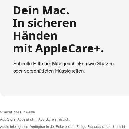
c
Dein Mac.
h
e
In sicheren
H
Händen
i
n
mit AppleCare+.
w
e
i
Schnelle Hilfe bei Missgeschicken wie Stürzen
s
oder verschütteten Flüssig­keiten.
e
.
◊
Rechtliche Hinweise
App Store:
Apps sind im App Store erhältlich.
Apple Intelligence:
Verfügbar in der Betaversion. Einige Features sind u. U. nicht