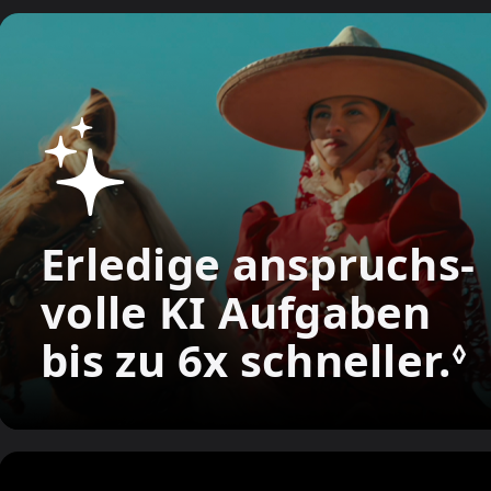
Erledige anspruchs­
volle KI Aufgaben
bis zu 6x schneller.
S
◊
r
H