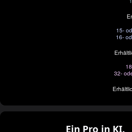
Er
15- o
16- o
Erhältl
18
32‑ od
Erhältli
Ein Pro in KI.