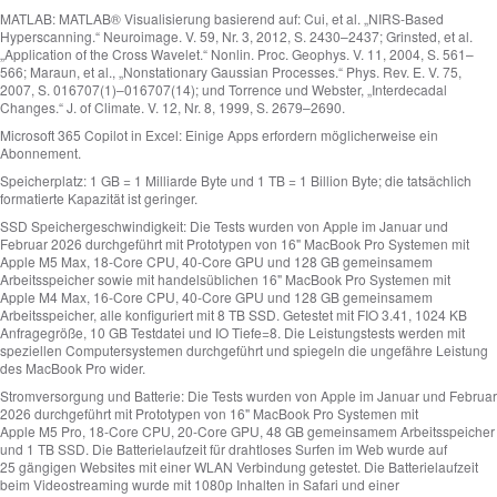
MATLAB:
MATLAB® Visualisierung basierend auf: Cui, et al. „NIRS-Based
Hyperscanning.“ Neuroimage. V. 59, Nr. 3, 2012, S. 2430–2437; Grinsted, et al.
„Application of the Cross Wavelet.“ Nonlin. Proc. Geophys. V. 11, 2004, S. 561–
566; Maraun, et al., „Nonstationary Gaussian Processes.“ Phys. Rev. E. V. 75,
2007, S. 016707(1)–016707(14); und Torrence und Webster, „Interdecadal
Changes.“ J. of Climate. V. 12, Nr. 8, 1999, S. 2679–2690.
Microsoft 365 Copilot in Excel:
Einige Apps erfordern möglicherweise ein
Abonnement.
Speicherplatz:
1 GB = 1 Milliarde Byte und 1 TB = 1 Billion Byte; die tatsächlich
formatierte Kapazität ist geringer.
SSD Speichergeschwindigkeit:
Die Tests wurden von Apple im Januar und
Februar 2026 durchgeführt mit Prototypen von 16" MacBook Pro Systemen mit
Apple M5 Max, 18‑Core CPU, 40‑Core GPU und 128 GB gemeinsamem
Arbeitsspeicher sowie mit handelsüblichen 16" MacBook Pro Systemen mit
Apple M4 Max, 16‑Core CPU, 40‑Core GPU und 128 GB gemeinsamem
Arbeitsspeicher, alle konfiguriert mit 8 TB SSD. Getestet mit FIO 3.41, 1024 KB
Anfragegröße, 10 GB Testdatei und IO Tiefe=8. Die Leistungstests werden mit
speziellen Computersystemen durchgeführt und spiegeln die ungefähre Leistung
des MacBook Pro wider.
Strom­versorgung und Batterie:
Die Tests wurden von Apple im Januar und Februar
2026 durchgeführt mit Prototypen von 16" MacBook Pro Systemen mit
Apple M5 Pro, 18‑Core CPU, 20‑Core GPU, 48 GB gemeinsamem Arbeitsspeicher
und 1 TB SSD. Die Batterielaufzeit für drahtloses Surfen im Web wurde auf
25 gängigen Websites mit einer WLAN Verbindung getestet. Die Batterielaufzeit
beim Videostreaming wurde mit 1080p Inhalten in Safari und einer