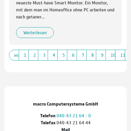
neueste Must-have Smart Monitor. Ein Monitor,
mit dem man im Homeoffice ohne PC arbeiten und
nach getaner…
Weiterlesen
vorherige
1
2
3
4
5
6
7
8
9
10
11
macro Computersysteme GmbH
Telefon
040-43 21 64 - 0
Telefax
040-43 21 64 44
Mail